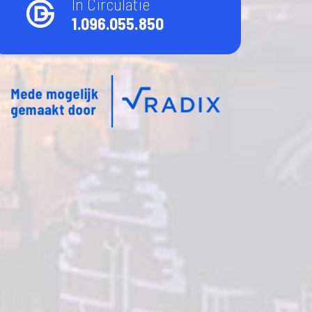
In Circulatie
1.096.055.850